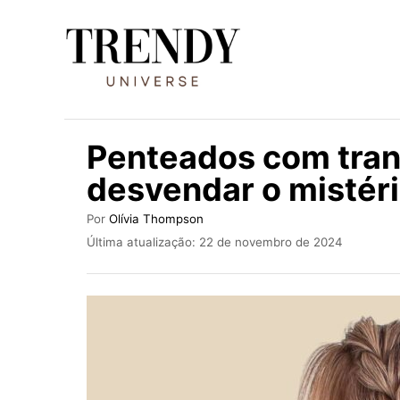
S
a
l
t
a
Penteados com tran
r
desvendar o mistér
p
a
A
Por
Olívia Thompson
u
r
P
Última atualização:
22 de novembro de 2024
t
u
a
o
b
r
o
l
i
c
c
o
a
d
n
o