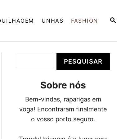
P
QUILHAGEM
UNHAS
FASHION
E
S
Q
U
I
S
P
PESQUISAR
A
e
R
s
Sobre nós
q
u
Bem-vindas, raparigas em
i
voga! Encontraram finalmente
s
o vosso porto seguro.
a
r