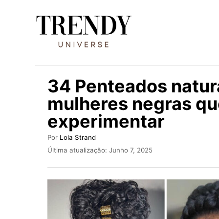
S
a
l
t
a
34 Penteados natura
r
mulheres negras qu
p
experimentar
a
r
A
Por
Lola Strand
a
u
P
Última atualização:
Junho 7, 2025
t
u
o
o
b
c
r
l
i
o
c
n
a