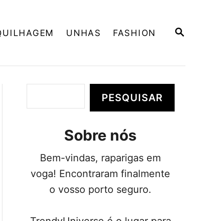
P
QUILHAGEM
UNHAS
FASHION
E
S
Q
U
I
S
P
PESQUISAR
A
e
R
s
Sobre nós
q
u
Bem-vindas, raparigas em
i
voga! Encontraram finalmente
s
o vosso porto seguro.
a
r