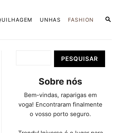
P
QUILHAGEM
UNHAS
FASHION
E
S
Q
U
I
S
P
PESQUISAR
A
e
R
s
Sobre nós
q
u
Bem-vindas, raparigas em
i
voga! Encontraram finalmente
s
o vosso porto seguro.
a
r