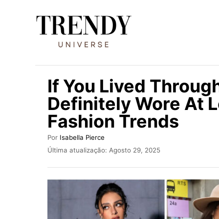
S
a
l
t
a
If You Lived Throug
r
Definitely Wore At 
p
Fashion Trends
a
r
A
Por
Isabella Pierce
a
u
P
Última atualização:
Agosto 29, 2025
t
u
o
o
b
c
r
l
i
o
c
n
a