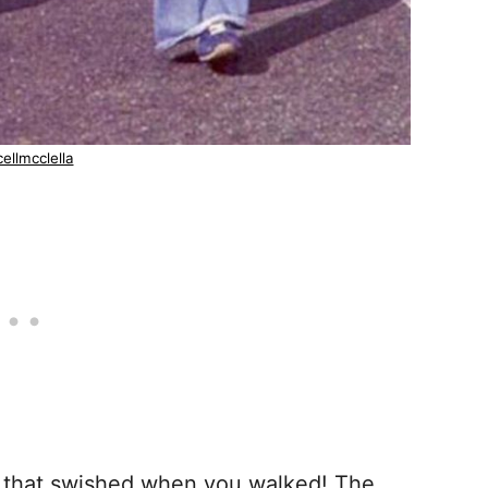
ellmcclella
s that swished when you walked! The