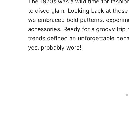
The 1970s was a wild time for fashion
to disco glam. Looking back at those
we embraced bold patterns, experime
accessories. Ready for a groovy tri
trends defined an unforgettable dec
yes, probably wore!