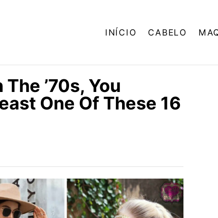
INÍCIO
CABELO
MA
h The ’70s, You
Least One Of These 16