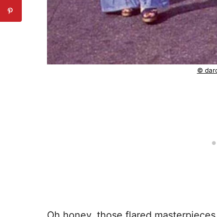
© darc
Oh honey, those flared masterpiece