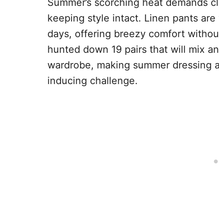
Summer’s scorching heat demands clo
keeping style intact. Linen pants are
days, offering breezy comfort without
hunted down 19 pairs that will mix a
wardrobe, making summer dressing a 
inducing challenge.