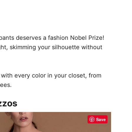
pants deserves a fashion Nobel Prize!
ght, skimming your silhouette without
with every color in your closet, from
tees.
zzos
Save