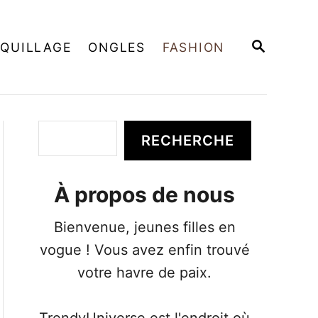
R
QUILLAGE
ONGLES
FASHION
E
C
H
E
R
C
R
RECHERCHE
H
e
E
c
À propos de nous
h
e
Bienvenue, jeunes filles en
r
vogue ! Vous avez enfin trouvé
c
votre havre de paix.
h
e