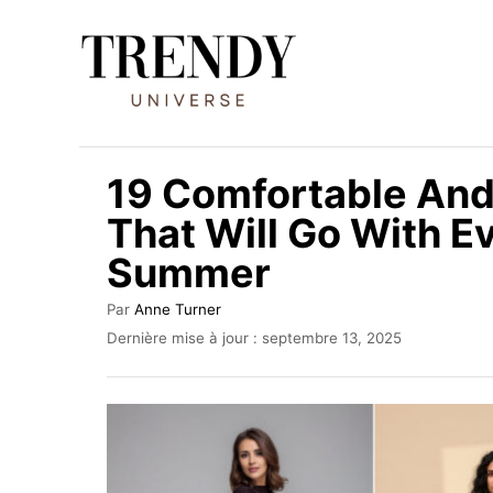
S
k
i
p
t
19 Comfortable And
o
That Will Go With E
C
Summer
o
n
A
Par
Anne Turner
t
u
P
Dernière mise à jour :
septembre 13, 2025
t
u
e
e
b
n
u
l
r
i
t
é
l