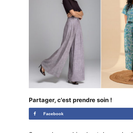
e
Partager, c'est prendre soin !
Facebook