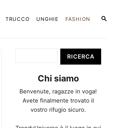
R
TRUCCO
UNGHIE
FASHION
I
C
E
R
C
A
C
RICERCA
e
r
Chi siamo
c
a
Benvenute, ragazze in voga!
Avete finalmente trovato il
vostro rifugio sicuro.