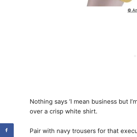
© A
Nothing says ‘I mean business but I’m 
over a crisp white shirt.
Pair with navy trousers for that exec