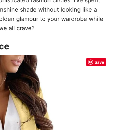
isticated fashion circles. I’ve spent
unshine shade without looking like a
olden glamour to your wardrobe while
we all crave?
nce
Save