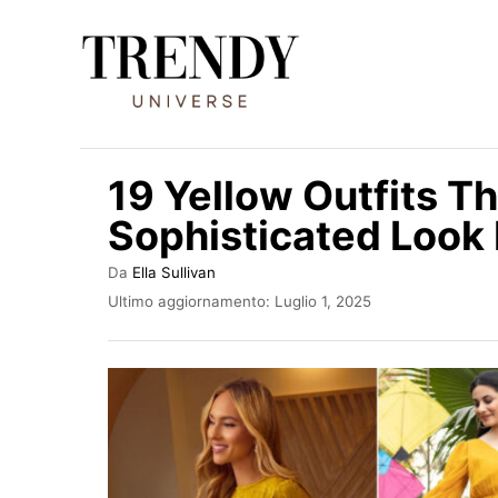
V
a
i
a
l
19 Yellow Outfits T
c
Sophisticated Look 
o
n
A
Da
Ella Sullivan
u
t
I
Ultimo aggiornamento:
Luglio 1, 2025
t
n
e
o
v
r
n
i
e
a
u
t
t
o
s
o
u