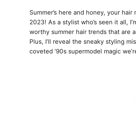
Summer’s here and honey, your hair 
2023! As a stylist who’s seen it all, 
worthy summer hair trends that are a
Plus, I’ll reveal the sneaky styling m
coveted ’90s supermodel magic we’re