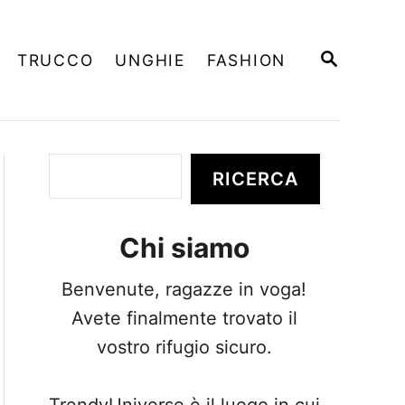
R
TRUCCO
UNGHIE
FASHION
I
C
E
R
C
A
C
RICERCA
e
r
Chi siamo
c
a
Benvenute, ragazze in voga!
Avete finalmente trovato il
vostro rifugio sicuro.