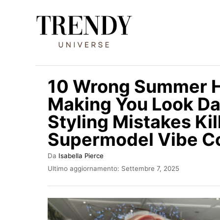
V
a
i
a
l
10 Wrong Summer Ha
c
Making You Look Da
o
Styling Mistakes Kil
n
t
Supermodel Vibe C
e
A
Da
Isabella Pierce
n
u
I
Ultimo aggiornamento:
Settembre 7, 2025
t
u
n
o
v
t
r
i
e
a
o
t