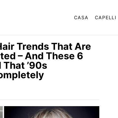
CASA
CAPELLI
ir Trends That Are
ted – And These 6
l That ’90s
ompletely