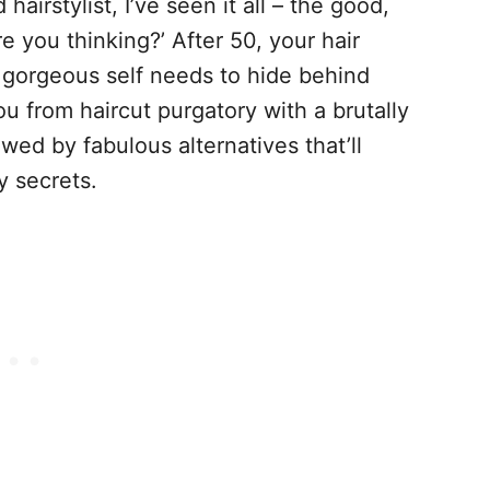
airstylist, I’ve seen it all – the good,
 you thinking?’ After 50, your hair
 gorgeous self needs to hide behind
ou from haircut purgatory with a brutally
wed by fabulous alternatives that’ll
y secrets.