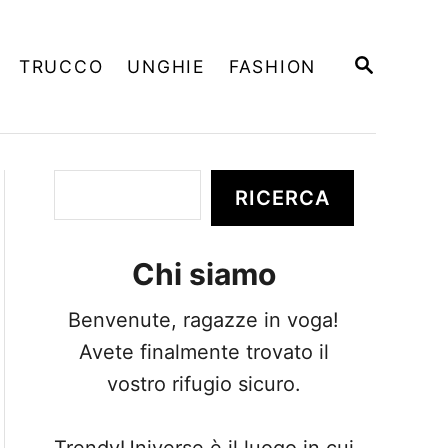
R
TRUCCO
UNGHIE
FASHION
I
C
E
R
C
A
C
RICERCA
e
r
Chi siamo
c
a
Benvenute, ragazze in voga!
Avete finalmente trovato il
vostro rifugio sicuro.