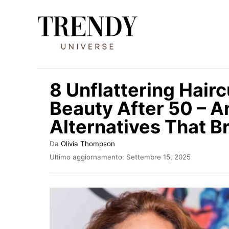
V
a
i
a
l
8 Unflattering Hair
c
Beauty After 50 – A
o
Alternatives That Br
n
t
A
Da
Olivia Thompson
e
u
I
Ultimo aggiornamento:
Settembre 15, 2025
t
n
n
o
v
u
r
i
e
a
t
t
o
o