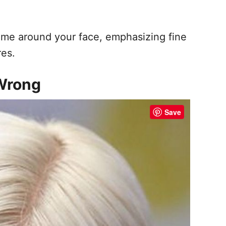
ame around your face, emphasizing fine
res.
 Wrong
Save