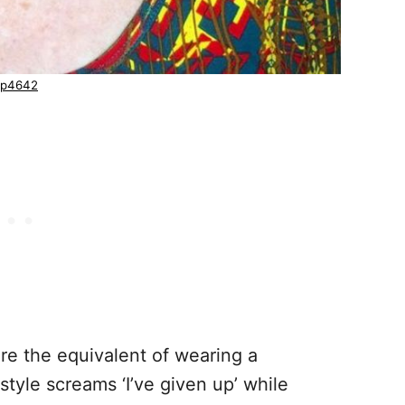
 p4642
are the equivalent of wearing a
tyle screams ‘I’ve given up’ while