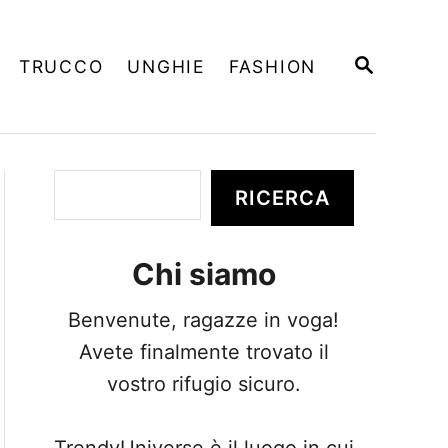
R
TRUCCO
UNGHIE
FASHION
I
C
E
R
C
A
C
RICERCA
e
r
Chi siamo
c
a
Benvenute, ragazze in voga!
Avete finalmente trovato il
vostro rifugio sicuro.