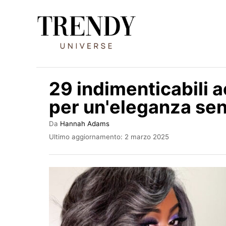
V
a
i
a
l
29 indimenticabili a
c
per un'eleganza se
o
n
A
Da
Hannah Adams
u
t
I
Ultimo aggiornamento:
2 marzo 2025
t
n
e
o
v
r
n
i
e
a
u
t
t
o
s
o
u