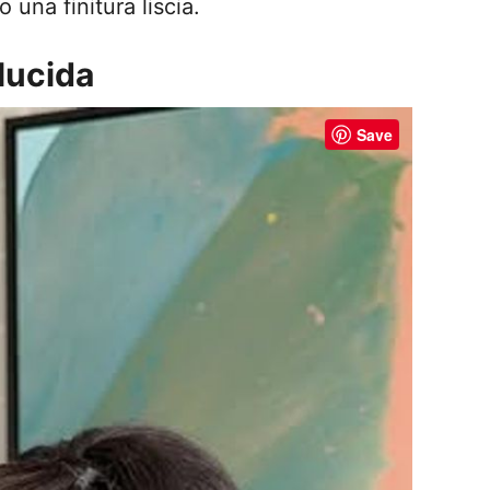
 una finitura liscia.
 lucida
Save