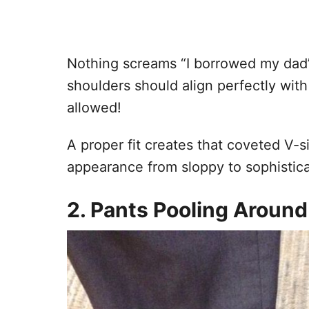
Nothing screams “I borrowed my dad’s
shoulders should align perfectly wit
allowed!
A proper fit creates that coveted V-si
appearance from sloppy to sophistic
2. Pants Pooling Around