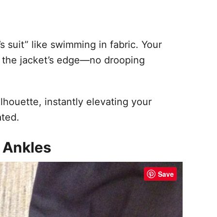
 suit” like swimming in fabric. Your
h the jacket’s edge—no drooping
lhouette, instantly elevating your
ated.
 Ankles
Save