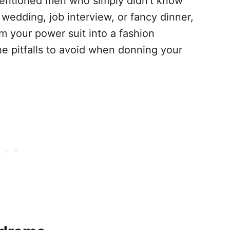
tentioned men who simply didn’t know
 wedding, job interview, or fancy dinner,
 your power suit into a fashion
he pitfalls to avoid when donning your