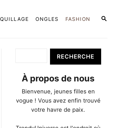
R
QUILLAGE
ONGLES
FASHION
E
C
H
E
R
C
R
RECHERCHE
H
e
E
c
À propos de nous
h
e
Bienvenue, jeunes filles en
r
vogue ! Vous avez enfin trouvé
c
votre havre de paix.
h
e