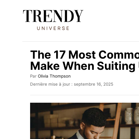
S
k
i
p
t
The 17 Most Commo
o
Make When Suiting
C
o
A
Par
Olivia Thompson
u
n
P
Dernière mise à jour :
septembre 16, 2025
t
u
t
e
b
u
e
l
r
i
n
é
t
l
e