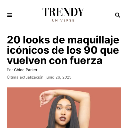
I
r
B
U
a
S
C
l
20 looks de maquillaje
A
c
R
icónicos de los 90 que
E
o
N
vuelven con fuerza
n
t
A
Por
Chloe Parker
u
e
P
Última actualización:
junio 26, 2025
t
u
n
o
b
r
i
l
i
d
c
o
a
d
o