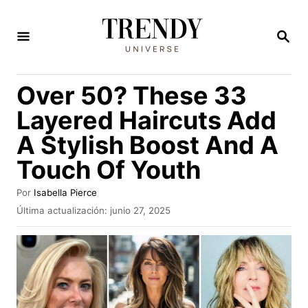
I
r
B
U
a
S
C
l
Over 50? These 33
A
c
R
Layered Haircuts Add
E
o
N
A Stylish Boost And A
n
Touch Of Youth
t
e
A
Por
Isabella Pierce
n
u
P
Última actualización:
junio 27, 2025
t
u
i
o
b
d
r
l
i
o
c
a